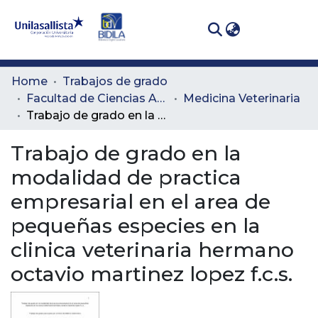
(curren
Log In
Communities
Home
Trabajos de grado
& Collections
Facultad de Ciencias Administrativas y Agropecuarias
Medicina Veterinaria
Trabajo de grado en la modalidad de practica empresarial en el area de pequeñas especies en la clinica veterinaria hermano octavio martinez lopez f.c.s.
All of DSpace
Trabajo de grado en la
Statistics
modalidad de practica
empresarial en el area de
pequeñas especies en la
clinica veterinaria hermano
octavio martinez lopez f.c.s.