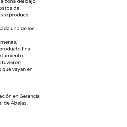
la zona del bajo
costos de
 este produce
cada uno de los
olmenas,
roducto final.
ortamiento
btuvieron
s que vayan en
ación en Gerencia
el de Abejas
,