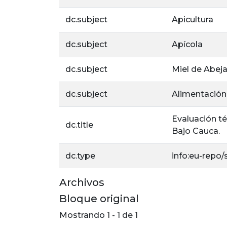
dc.subject
Apicultura
dc.subject
Apícola
dc.subject
Miel de Abej
dc.subject
Alimentación
Evaluación té
dc.title
Bajo Cauca.
dc.type
info:eu-repo
Archivos
Bloque original
Mostrando
1 - 1 de 1