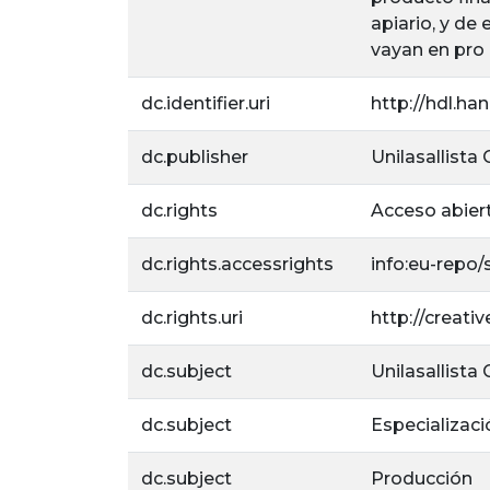
apiario, y de
vayan en pro 
dc.identifier.uri
http://hdl.ha
dc.publisher
Unilasallista
dc.rights
Acceso abier
dc.rights.accessrights
info:eu-repo
dc.rights.uri
http://creat
dc.subject
Unilasallista
dc.subject
Especializac
dc.subject
Producción