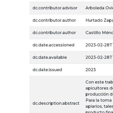
dc.contributor.advisor
Arboleda Ovi
dc.contributor.author
Hurtado Zapa
dc.contributor.author
Castillo Ménd
dc.date.accessioned
2023-02-28T1
dc.date.available
2023-02-28T1
dc.date.issued
2023
Con este trab
apicultores d
producción de
Para la toma 
dc.description.abstract
apiarios, ta
producto fina