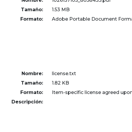
Nombre:
1026157105_8058433.pdf
Tamaño:
1.53 MB
Formato:
Adobe Portable Document Form
Nombre:
license.txt
Tamaño:
1.82 KB
Formato:
Item-specific license agreed upo
Descripción: