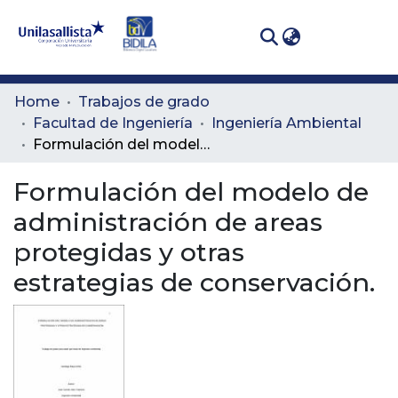
(curren
Log In
Communities
Home
Trabajos de grado
& Collections
Facultad de Ingeniería
Ingeniería Ambiental
Formulación del modelo de administración de areas protegidas y otras estrategias de conservación.
All of DSpace
Formulación del modelo de
Statistics
administración de areas
protegidas y otras
estrategias de conservación.