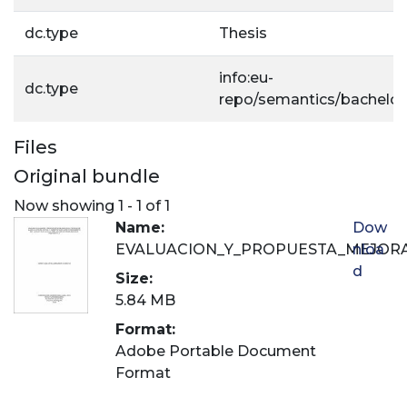
dc.type
Thesis
info:eu-
dc.type
repo/semantics/bachelor
Files
Original bundle
Now showing
1 - 1 of 1
Name:
Dow
EVALUACION_Y_PROPUESTA_MEJOR
nloa
d
Size:
5.84 MB
Format:
Adobe Portable Document
Format