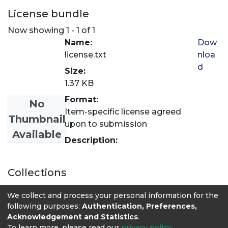
License bundle
Now showing
1 - 1 of 1
Name:
Dow
license.txt
nloa
d
Size:
1.37 KB
Format:
No
Item-specific license agreed
Thumbnail
upon to submission
Available
Description:
Collections
Ingeniería Industrial
We collect and process your personal information for the
following purposes:
Authentication, Preferences,
Acknowledgement and Statistics
.
To learn more, please read our
privacy policy
.