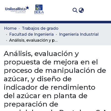
(curren
Log In
Communities
Home
Trabajos de grado
& Collections
Facultad de Ingeniería
Ingeniería Industrial
Análisis, evaluación y propuesta de mejora en el proceso de manipulación de azúcar, y diseño de indicador de rendimiento del azúcar en planta de preparación de semielaborado Postobon S.A
All of DSpace
Análisis, evaluación y
Statistics
propuesta de mejora en el
proceso de manipulación de
azúcar, y diseño de
indicador de rendimiento
del azúcar en planta de
preparación de