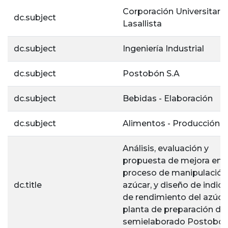
Corporación Universitaria
dc.subject
Lasallista
dc.subject
Ingeniería Industrial
dc.subject
Postobón S.A
dc.subject
Bebidas - Elaboración
dc.subject
Alimentos - Producción
Análisis, evaluación y
propuesta de mejora en e
proceso de manipulación
dc.title
azúcar, y diseño de indic
de rendimiento del azúca
planta de preparación de
semielaborado Postobon