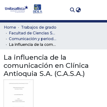
(curren
Log In
Communities
Home
Trabajos de grado
& Collections
Facultad de Ciencias Sociales y Educación
Comunicación y periodismo
All of DSpace
La influencia de la comunicación en Clínica Antioquia S.A. (C.A.S.A.)
Statistics
La influencia de la
comunicación en Clínica
Antioquia S.A. (C.A.S.A.)