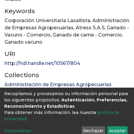
Keywords
Corporación Universitaria Lasallista
,
Administración
de Empresas Agropecuarias
,
Atress S.A.S
,
Ganado -
Vacuno - Comercio
,
Ganado de carne - Comercio
,
Ganado vacuno
URI
http://hdl.handle.net/10567/804
Collections
Administración de Empresas Agropecuarias
Recopilamos y procesamos su información personal para
Full item page
los siguientes propósitos:
Autenticación, Preferencias,
Reconocimiento y Estadísticas
.
Para obtener más información, lea nuestra
política de
privacidad
.
Personalizar
Rechazar
Aceptar