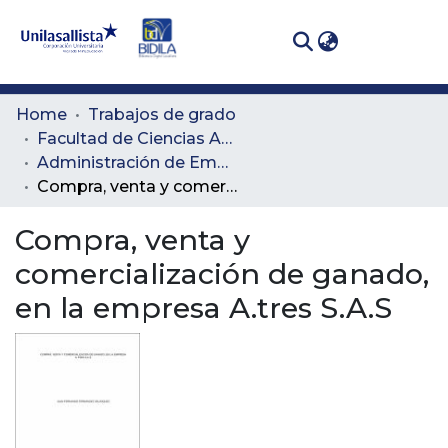
(curren
Log In
Communities
Home
Trabajos de grado
& Collections
Facultad de Ciencias Administrativas y Agropecuarias
Administración de Empresas Agropecuarias
All of DSpace
Compra, venta y comercialización de ganado, en la empresa A.tres S.A.S
Statistics
Compra, venta y
comercialización de ganado,
en la empresa A.tres S.A.S