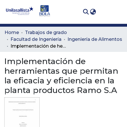
(curren
Log In
Communities
Home
Trabajos de grado
& Collections
Facultad de Ingeniería
Ingeniería de Alimentos
Implementación de herramientas que permitan la eficacia y eficiencia en la planta productos Ramo S.A
All of DSpace
Implementación de
Statistics
herramientas que permitan
la eficacia y eficiencia en la
planta productos Ramo S.A