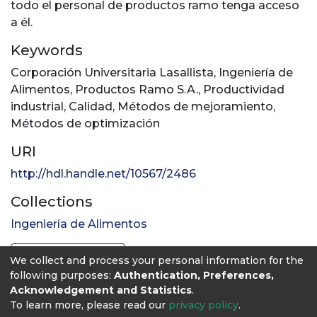
todo el personal de productos ramo tenga acceso
a él.
Keywords
Corporación Universitaria Lasallista
,
Ingeniería de
Alimentos
,
Productos Ramo S.A.
,
Productividad
industrial
,
Calidad
,
Métodos de mejoramiento
,
Métodos de optimización
URI
http://hdl.handle.net/10567/2486
Collections
Ingeniería de Alimentos
Full item page
We collect and process your personal information for the
following purposes:
Authentication, Preferences,
Acknowledgement and Statistics
.
To learn more, please read our
privacy policy
.