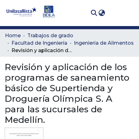
(curren
Log In
Communities
Home
Trabajos de grado
& Collections
Facultad de Ingeniería
Ingeniería de Alimentos
Revisión y aplicación de los programas de saneamiento básico de Supertienda y Droguería Olímpica S. A para las sucursales de Medellín.
All of DSpace
Revisión y aplicación de los
Statistics
programas de saneamiento
básico de Supertienda y
Droguería Olímpica S. A
para las sucursales de
Medellín.