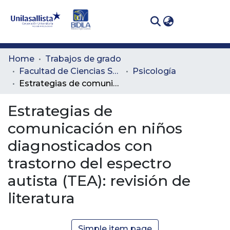
(curren
Log In
Communities
Home
Trabajos de grado
& Collections
Facultad de Ciencias Sociales y Educación
Psicología
Estrategias de comunicación en niños diagnosticados con trastorno del espectro autista (TEA): revisión de literatura
All of DSpace
Estrategias de
Statistics
comunicación en niños
diagnosticados con
trastorno del espectro
autista (TEA): revisión de
literatura
Simple item page