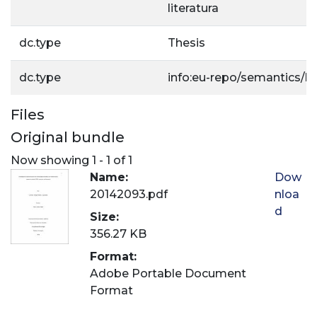
literatura
dc.type
Thesis
dc.type
info:eu-repo/semantics/b
Files
Original bundle
Now showing
1 - 1 of 1
Name:
Dow
20142093.pdf
nloa
d
Size:
356.27 KB
Format:
Adobe Portable Document
Format