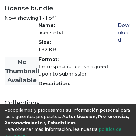
License bundle
Now showing
1 - 1 of 1
Name:
Dow
license.txt
nloa
d
Size:
1.82 KB
Format:
No
Item-specific license agreed
Thumbnail
upon to submission
Available
Description:
Collections
Recopilamos y procesamos su información personal para
Psicología
los siguientes propósitos:
Autenticación, Preferencias,
Reconocimiento y Estadísticas
.
Para obtener más información, lea nuestra
política de
privacidad
.