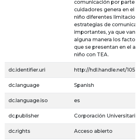
comunicación por parte d
cuidadores genera en el c
niño diferentes limitacion
estrategias de comunica
importantes, ya que van a
alguna manera los factor
que se presentan en el am
niño con TEA.
dc.identifier.uri
http://hdl.handle.net/105
dc.language
Spanish
dc.language.iso
es
dc.publisher
Corporación Universitaria 
dc.rights
Acceso abierto