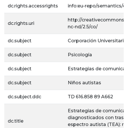
dc.rights.accessrights
info:eu-repo/semantics/
http://creativecommons.o
dc.rights.uri
nc-nd/2.5/co/
dc.subject
Corporación Universitaria 
dc.subject
Psicología
dc.subject
Estrategias de comunicac
dc.subject
Niños autistas
dc.subject.ddc
TD 616.858 89 A662
Estrategias de comunicac
diagnosticados con trasto
dc.title
espectro autista (TEA): re