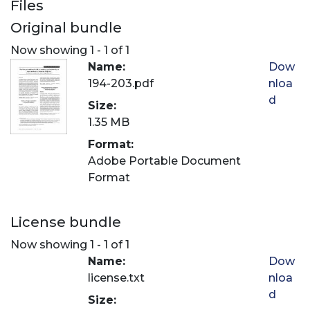
Files
Original bundle
Now showing
1 - 1 of 1
Name:
Dow
194-203.pdf
nloa
d
Size:
1.35 MB
Format:
Adobe Portable Document
Format
License bundle
Now showing
1 - 1 of 1
Name:
Dow
license.txt
nloa
d
Size: