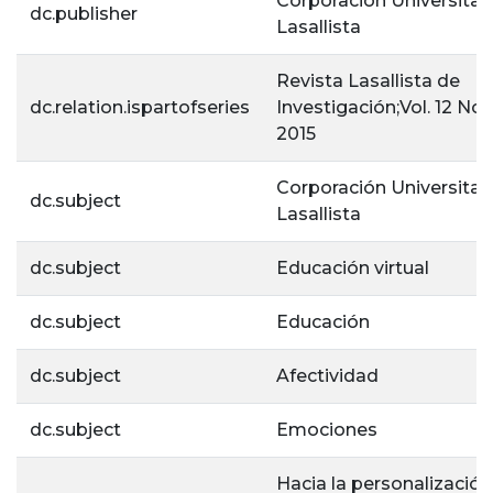
Corporación Universitar
dc.publisher
Lasallista
Revista Lasallista de
dc.relation.ispartofseries
Investigación;Vol. 12 No. 
2015
Corporación Universitar
dc.subject
Lasallista
dc.subject
Educación virtual
dc.subject
Educación
dc.subject
Afectividad
dc.subject
Emociones
Hacia la personalización