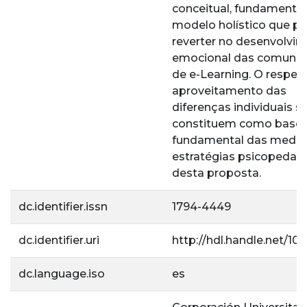
conceitual, fundamenta
modelo holístico que p
reverter no desenvolvi
emocional das comuni
de e-Learning. O respeit
aproveitamento das
diferenças individuais s
constituem como base
fundamental das medid
estratégias psicopedag
desta proposta.
dc.identifier.issn
1794-4449
dc.identifier.uri
http://hdl.handle.net/105
dc.language.iso
es