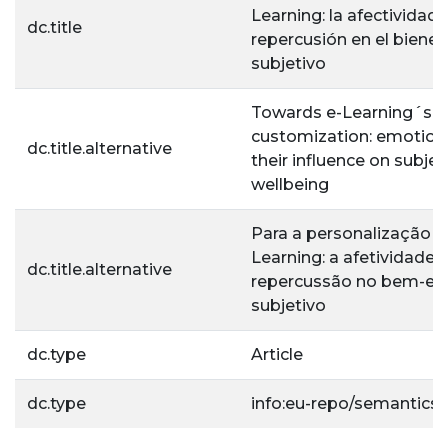
Learning: la afectividad 
dc.title
repercusión en el bienes
subjetivo
Towards e-Learning´s
customization: emotion
dc.title.alternative
their influence on subjec
wellbeing
Para a personalização d
Learning: a afetividade 
dc.title.alternative
repercussão no bem-es
subjetivo
dc.type
Article
dc.type
info:eu-repo/semantics/a