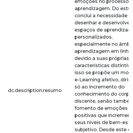
emoções no processo 
aprendizagem. Do estu
conclui a necessidade d
desenhar e desenvolver
espaços de aprendiza
personalizados,
especialmente no âmbi
aprendizagem em linha,
devido a suas próprias
características distintiva
isso se propõe um mod
e-Learning afetivo, dirig
só ao incremento do
dc.description.resumo
conhecimento do corpo
discente, senão també
fomento de emoções
positivas que incremen
seus níveis de bem-esta
subjetivo. Desde este e