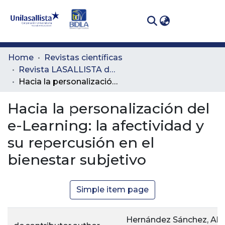
(curren
Log In
Communities
Home
Revistas científicas
& Collections
Revista LASALLISTA de Investigación
Hacia la personalización del e-Learning: la afectividad y su repercusión en el bienestar subjetivo
All of DSpace
Hacia la personalización del
Statistics
e-Learning: la afectividad y
su repercusión en el
bienestar subjetivo
Simple item page
Hernández Sánchez, Alb