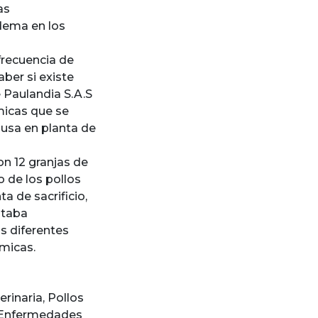
as
edema en los
 frecuencia de
ber si existe
e Paulandia S.A.S
micas que se
ausa en planta de
on 12 granjas de
o de los pollos
a de sacrificio,
staba
as diferentes
ómicas.
erinaria
,
Pollos
 Enfermedades