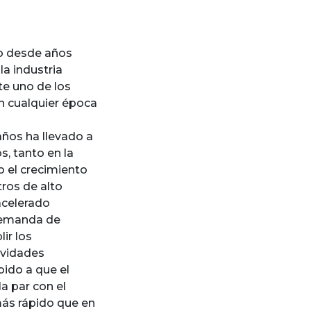
do desde años
a industria
te uno de los
n cualquier época
ños ha llevado a
s, tanto en la
o el crecimiento
ros de alto
acelerado
demanda de
ir los
ividades
bido a que el
a par con el
más rápido que en