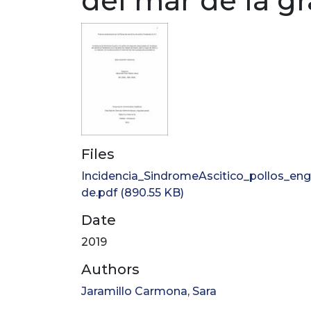
del mar de la g
Files
Incidencia_SindromeAscitico_pollos_eng
de.pdf
(890.55 KB)
Date
2019
Authors
Jaramillo Carmona, Sara