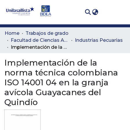
(curren
Log In
Communities
Home
Trabajos de grado
& Collections
Facultad de Ciencias Administrativas y Agropecuarias
Industrias Pecuarias
Implementación de la norma técnica colombiana ISO 14001 04 en la granja avícola Guayacanes del Quindío
All of DSpace
Implementación de la
Statistics
norma técnica colombiana
ISO 14001 04 en la granja
avícola Guayacanes del
Quindío