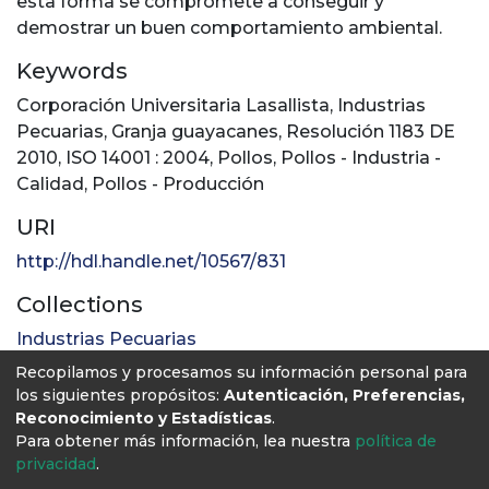
esta forma se compromete a conseguir y
demostrar un buen comportamiento ambiental.
Keywords
Corporación Universitaria Lasallista
,
Industrias
Pecuarias
,
Granja guayacanes
,
Resolución 1183 DE
2010
,
ISO 14001 : 2004
,
Pollos
,
Pollos - Industria -
Calidad
,
Pollos - Producción
URI
http://hdl.handle.net/10567/831
Collections
Industrias Pecuarias
Recopilamos y procesamos su información personal para
Full item page
los siguientes propósitos:
Autenticación, Preferencias,
Reconocimiento y Estadísticas
.
Para obtener más información, lea nuestra
política de
privacidad
.