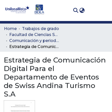
(curren
Log In
Communities
Home
Trabajos de grado
& Collections
Facultad de Ciencias Sociales y Educación
Comunicación y periodismo
All of DSpace
Estrategia de Comunicación Digital Para el Departamento de Eventos de Swiss Andina Turismo S.A
Statistics
Estrategia de Comunicación
Digital Para el
Departamento de Eventos
de Swiss Andina Turismo
S.A