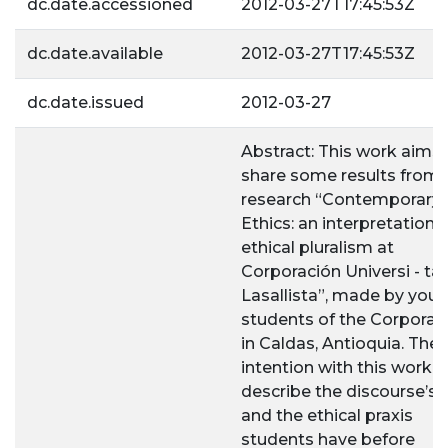
dc.date.accessioned
2012-03-27T17:45:53Z
dc.date.available
2012-03-27T17:45:53Z
dc.date.issued
2012-03-27
Abstract: This work aims 
share some results from 
research “Contemporary
Ethics: an interpretation 
ethical pluralism at
Corporación Universi - tar
Lasallista”, made by you
students of the Corporat
in Caldas, Antioquia. The
intention with this work is
describe the discourse’s 
and the ethical praxis
students have before