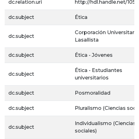
dc.relation.uri
http://hdl.handle.net/1056
dc.subject
Ética
Corporación Universitaria
dc.subject
Lasallista
dc.subject
Ética - Jóvenes
Ética - Estudiantes
dc.subject
universitarios
dc.subject
Posmoralidad
dc.subject
Pluralismo (Ciencias soci
Individualismo (Ciencias
dc.subject
sociales)