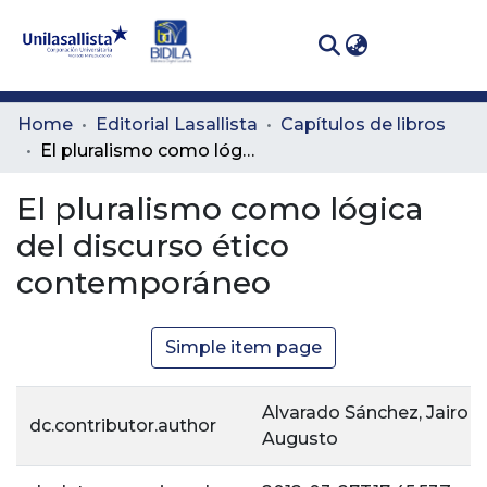
(curren
Log In
Communities
Home
Editorial Lasallista
Capítulos de libros
& Collections
El pluralismo como lógica del discurso ético contemporáneo
All of DSpace
El pluralismo como lógica
del discurso ético
Statistics
contemporáneo
Simple item page
Alvarado Sánchez, Jairo
dc.contributor.author
Augusto