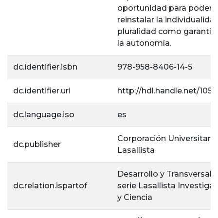
oportunidad para poder
reinstalar la individualidad
pluralidad como garantía
la autonomía.
dc.identifier.isbn
978-958-8406-14-5
dc.identifier.uri
http://hdl.handle.net/1056
dc.language.iso
es
Corporación Universitaria
dc.publisher
Lasallista
Desarrollo y Transversali
dc.relation.ispartof
serie Lasallista Investiga
y Ciencia