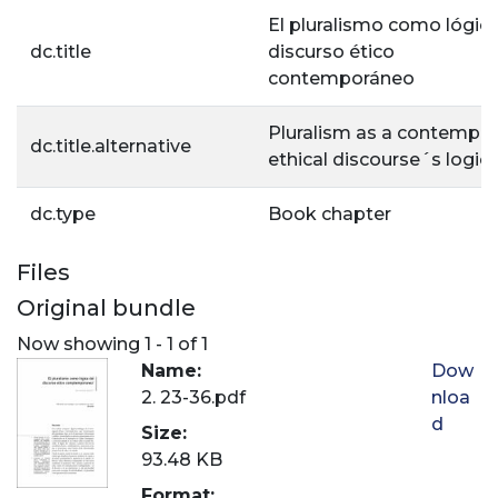
El pluralismo como lógica
dc.title
discurso ético
contemporáneo
Pluralism as a contempor
dc.title.alternative
ethical discourse´s logic
dc.type
Book chapter
Files
Original bundle
Now showing
1 - 1 of 1
Name:
Dow
2. 23-36.pdf
nloa
d
Size:
93.48 KB
Format: