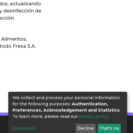
os, actualizando
y desinfección de
ucción.
e Alimentos
,
odo Fresa S.A.
We collect and process your personal information
for the following purposes:
Authentication,
Preferences, Acknowledgement and Statistics
.
To learn more, please read our
privacy policy
.
Customize
Decline
That's ok