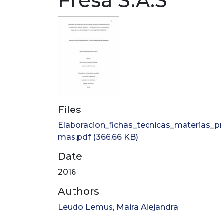
Fresa S.A.S
Files
Elaboracion_fichas_tecnicas_materias_pr
mas.pdf
(366.66 KB)
Date
2016
Authors
Leudo Lemus, Maira Alejandra