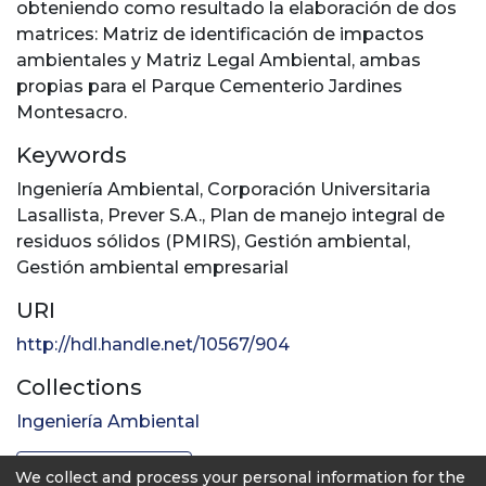
obteniendo como resultado la elaboración de dos
matrices: Matriz de identificación de impactos
ambientales y Matriz Legal Ambiental, ambas
propias para el Parque Cementerio Jardines
Montesacro.
Keywords
Ingeniería Ambiental
,
Corporación Universitaria
Lasallista
,
Prever S.A.
,
Plan de manejo integral de
residuos sólidos (PMIRS)
,
Gestión ambiental
,
Gestión ambiental empresarial
URI
http://hdl.handle.net/10567/904
Collections
Ingeniería Ambiental
Full item page
We collect and process your personal information for the