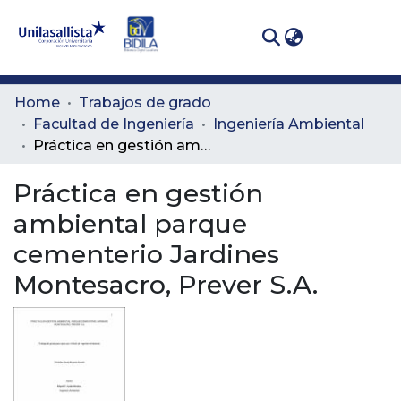
(curren
Log In
Communities
Home
Trabajos de grado
& Collections
Facultad de Ingeniería
Ingeniería Ambiental
Práctica en gestión ambiental parque cementerio Jardines Montesacro, Prever S.A.
All of DSpace
Práctica en gestión
Statistics
ambiental parque
cementerio Jardines
Montesacro, Prever S.A.