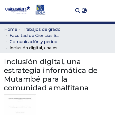
(curren
Log In
Communities
Home
Trabajos de grado
& Collections
Facultad de Ciencias Sociales y Educación
Comunicación y periodismo
All of DSpace
Inclusión digital, una estrategia informática de Mutambé para la comunidad amalfitana
Statistics
Inclusión digital, una
estrategia informática de
Mutambé para la
comunidad amalfitana