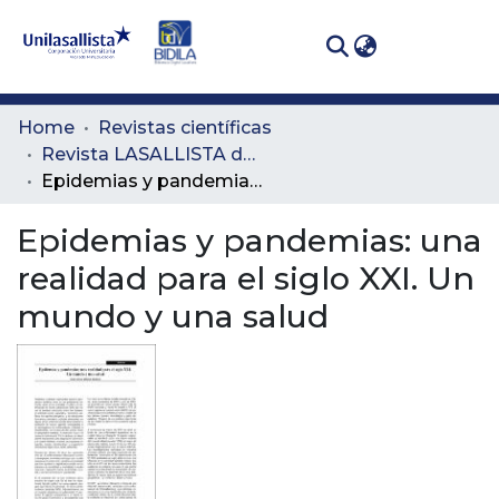
(curren
Log In
Communities
Home
Revistas científicas
& Collections
Revista LASALLISTA de Investigación
Epidemias y pandemias: una realidad para el siglo XXI. Un mundo y una salud
All of DSpace
Epidemias y pandemias: una
Statistics
realidad para el siglo XXI. Un
mundo y una salud