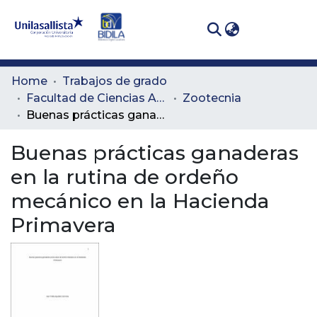
(curren
Log In
Communities
Home
Trabajos de grado
& Collections
Facultad de Ciencias Administrativas y Agropecuarias
Zootecnia
Buenas prácticas ganaderas en la rutina de ordeño mecánico en la Hacienda Primavera
All of DSpace
Buenas prácticas ganaderas
Statistics
en la rutina de ordeño
mecánico en la Hacienda
Primavera