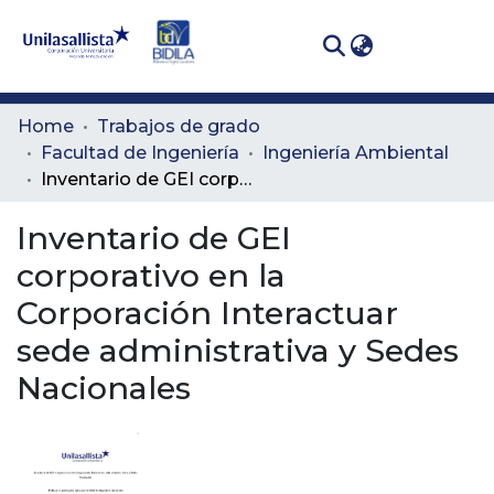
(curren
Log In
Communities
Home
Trabajos de grado
& Collections
Facultad de Ingeniería
Ingeniería Ambiental
Inventario de GEI corporativo en la Corporación Interactuar sede administrativa y Sedes Nacionales
All of DSpace
Inventario de GEI
Statistics
corporativo en la
Corporación Interactuar
sede administrativa y Sedes
Nacionales