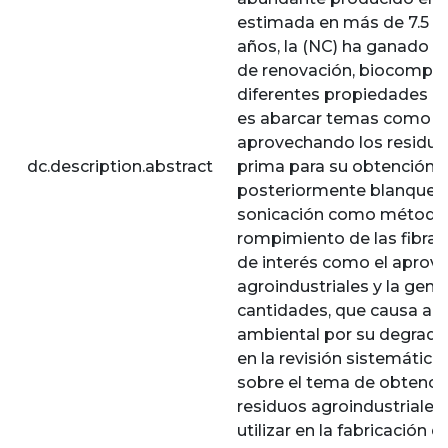
estimada en más de 7.5 × 
años, la (NC) ha ganado g
de renovación, biocompati
diferentes propiedades no
es abarcar temas como el
aprovechando los residuo
dc.description.abstract
prima para su obtención, ap
posteriormente blanqueam
sonicación como método m
rompimiento de las fibras
de interés como el aprov
agroindustriales y la gene
cantidades, que causa ac
ambiental por su degradac
en la revisión sistemática
sobre el tema de obtenci
residuos agroindustriales
utilizar en la fabricación 