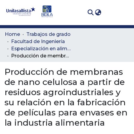
(curren
Log In
Communities
Home
Trabajos de grado
& Collections
Facultad de Ingeniería
Especialización en alimentación y nutrición
All of DSpace
Producción de membranas de nano celulosa a partir de residuos agroindustriales y su relación en la fabricación de películas para envases en la industria alimentaria
Statistics
Producción de membranas
de nano celulosa a partir de
residuos agroindustriales y
su relación en la fabricación
de películas para envases en
la industria alimentaria