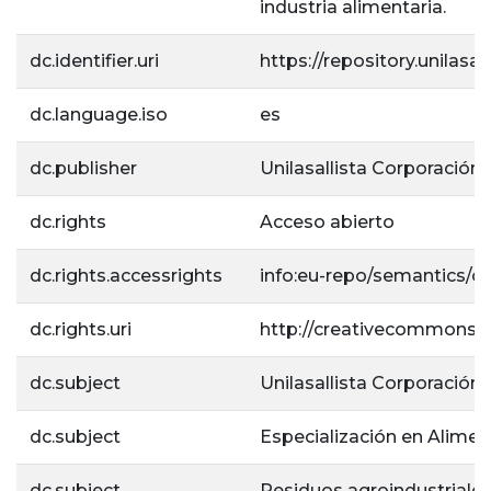
industria alimentaria.
dc.identifier.uri
https://repository.unilas
dc.language.iso
es
dc.publisher
Unilasallista Corporación 
dc.rights
Acceso abierto
dc.rights.accessrights
info:eu-repo/semantics/
dc.rights.uri
http://creativecommons.or
dc.subject
Unilasallista Corporación 
dc.subject
Especialización en Alimen
dc.subject
Residuos agroindustriale