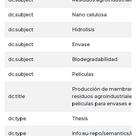
dc.subject
Nano celulosa
dc.subject
Hidrolisis
dc.subject
Envase
dc.subject
Biodegradabilidad
dc.subject
Películas
Producción de membranas 
dc.title
residuos agroindustriales 
películas para envases en 
dc.type
Thesis
dc.type
info:eu-repo/semantics/m