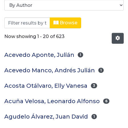
Browsing Facultad de Ingeniería by 
Browse
Now showing
1 - 20 of 623
Acevedo Aponte, Julián
1
Acevedo Manco, Andrés Julián
1
Acosta Otálvaro, Elly Vanesa
3
Acuña Velosa, Leonardo Alfonso
6
Agudelo Álvarez, Juan David
1