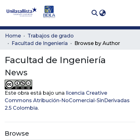
(curren
Log In
Communities
Home
Trabajos de grado
& Collections
Facultad de Ingeniería
Browse by Author
All of DSpace
Facultad de Ingeniería
News
Este obra está bajo una
licencia Creative
Commons Atribución-NoComercial-SinDerivadas
2.5 Colombia
.
Browse