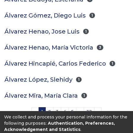
Álvarez Gómez, Diego Luis
1
Álvarez Henao, Jose Luis
1
Álvarez Henao, María Victoria
3
Álvarez Hincapié, Carlos Federico
1
Álvarez López, Slehidy
1
Álvarez Mira, María Clara
1
(current)
«
1
2
3
4
5
...
32
»
We collect and process your personal information for the
following purposes:
Authentication, Preferences,
Acknowledgement and Statistics
.