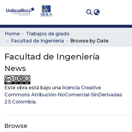
(curren
Log In
Communities
Home
Trabajos de grado
& Collections
Facultad de Ingeniería
Browse by Date
All of DSpace
Facultad de Ingeniería
News
Este obra está bajo una
licencia Creative
Commons Atribución-NoComercial-SinDerivadas
2.5 Colombia
.
Browse