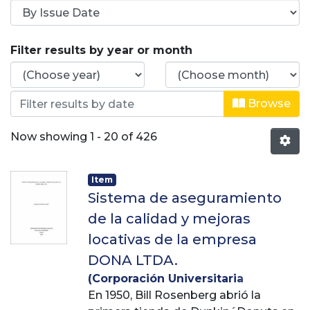
Browsing Facultad de Ingeniería by 
Filter results by year or month
Browse
Now showing
1 - 20 of 426
Item
Sistema de aseguramiento
de la calidad y mejoras
locativas de la empresa
DONA LTDA.
(
Corporación Universitaria
Lasallista
En 1950, Bill Rosenberg abrió la
,
2006
)
Restrepo Gómez,