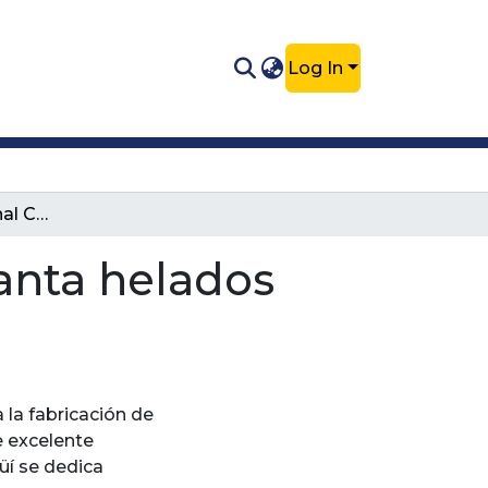
Log In
Práctica Profesional Colombina S.A Planta helados Medellín
anta helados
la fabricación de
e excelente
üí se dedica