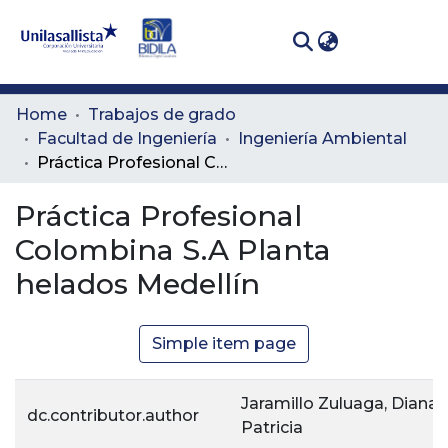
(curren
Log In
Communities
Home
Trabajos de grado
& Collections
Facultad de Ingeniería
Ingeniería Ambiental
Práctica Profesional Colombina S.A Planta helados Medellín
All of DSpace
Práctica Profesional
Statistics
Colombina S.A Planta
helados Medellín
Simple item page
Jaramillo Zuluaga, Diana
dc.contributor.author
Patricia