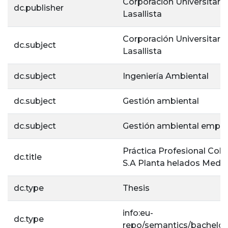
Corporación Universitaria
dc.publisher
Lasallista
Corporación Universitaria
dc.subject
Lasallista
dc.subject
Ingeniería Ambiental
dc.subject
Gestión ambiental
dc.subject
Gestión ambiental empre
Práctica Profesional Col
dc.title
S.A Planta helados Medel
dc.type
Thesis
info:eu-
dc.type
repo/semantics/bachelor