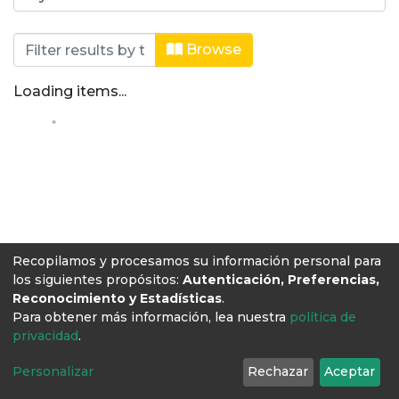
Browsing Trabajos de grado by Auth
Browse
Loading items...
Recopilamos y procesamos su información personal para
los siguientes propósitos:
Autenticación, Preferencias,
Reconocimiento y Estadísticas
.
Para obtener más información, lea nuestra
política de
privacidad
.
Personalizar
Rechazar
Aceptar