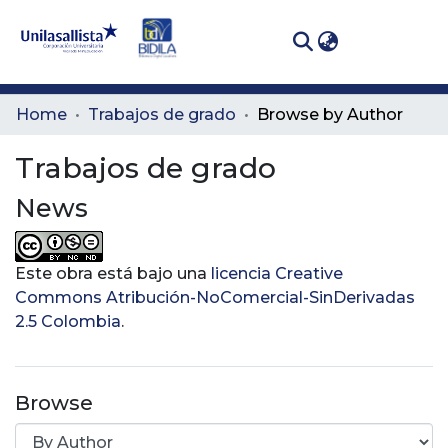
(curren
Log In
Communities
Home
Trabajos de grado
Browse by Author
& Collections
Trabajos de grado
All of DSpace
News
Este obra está bajo una
licencia Creative
Commons Atribución-NoComercial-SinDerivadas
2.5 Colombia
.
Browse