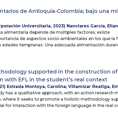
ue engloba toda creación hecha por el ser humano para 
 ya sea real o imaginario. Mediante recursos plásticos, l
ntarios de Antioquia-Colombia; bajo una mi
 ideas, emociones, percepciones y sensaciones.
rporación Universitaria
,
2023
)
Nanclares García, Elia
e lo anterior, en este trabajo se quiso abarcar alguno
ta alimentaria depende de múltiples factores, existe
losa, Leonardo Alfonso
ilidades y destrezas en los niños con las diferentes expre
ortancia de aspectos socio-ambientales en los que la fam
igami), formas gráfico plásticas que ayudan en la psicomot
 edades tempranas. Una adecuada alimentación durant
esto amarrado a la capacitación impartida a las person
al para asegurar el crecimiento y mantener la salud dur
an en su evolución y adaptación al mundo.
tiempos pasados sobre las relaciones entre la alimenta
s medios científicos actuales y comparar la gran diferen
s en nuestros días por la publicidad tendenciosa, que 
thodology supported in the construction of
todos a crear como estrategia pedagógicas para promover 
s antiguas con una base empírica, transmitidas durante
on with EFL in the student’s real context
iños y las niñas a través de las madres comunitarias se qu
s estos procesos evolutivos del niño y la niña, que prop
21
)
Estrada Montoya, Carolina
;
Villamizar Reatiga, Em
e la vida.
dy has a qualitative approach, with an action research m
e, where it seeks to promote a holistic methodology su
al for interaction with the foreign language in the real 
loped in two public schools in Valle de Aburrá during 