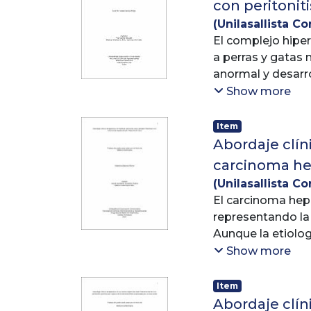
con peritonit
(
Unilasallista Co
El complejo hipe
a perras y gatas 
anormal y desarr
la producción de 
Show more
elevados, lo que 
Item
La piometra es l
Abordaje clín
infecciosa, gener
carcinoma he
HEQ-piometra pue
(
Unilasallista Co
graves, puede ser 
Humberto
El carcinoma hepa
séptica. Esta pue
representando la
las bacterias se 
Aunque la etiolog
grave en el perit
riesgo, incluyend
Show more
enfermedades hep
La peritonitis s
Los signos clínic
Item
de manera adecua
temprano.
Abordaje clín
problemas graves 