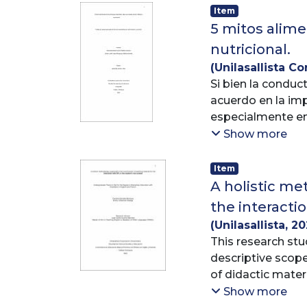
Es un concepto q
Item
acerca del mundo,
5 mitos alime
permite expresar
nutricional.
(
Unilasallista Co
Teniendo present
Loreth
Si bien la conduc
;
Acuña Ve
potencializar hab
acuerdo en la imp
plastilina y el or
especialmente en
imaginación todo 
vida es fundament
Show more
crecer y acompañ
Las creencias de 
contrastar con lo
Item
los mitos creado
A holistic me
Por ello 1, 2, 3 
aquellas creencia
the interacti
plástico de los n
tradición oral.
favorecer en todo
(
Unilasallista
,
20
sus dimensiones d
Carlos
This research stu
descriptive scop
of didactic materi
project was deve
Show more