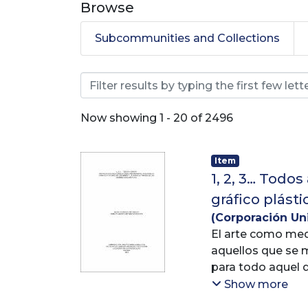
Browse
Subcommunities and Collections
Browsing Trabajos de g
Now showing
1 - 20 of 2496
Item
1, 2, 3… Todo
gráfico plást
(
Corporación Uni
Carlos Andres
El arte como med
aquellos que se m
para todo aquel q
Show more