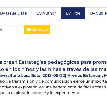
By Issue Date
By Author
By Title
By Subje
rado by Title
Browse
s a crear! Estrategias pedagógicas para prom
ico en los niños y las niñas a través de las 
versitaria Lasallista
,
2012-08-22
)
Arenas Betancur, M
io de transmisión y de comunicación ejerce un importan
otivan a explorarlo, es una herramienta de fácil acceso
ue lo explora, lo conoce y lo experimenta.