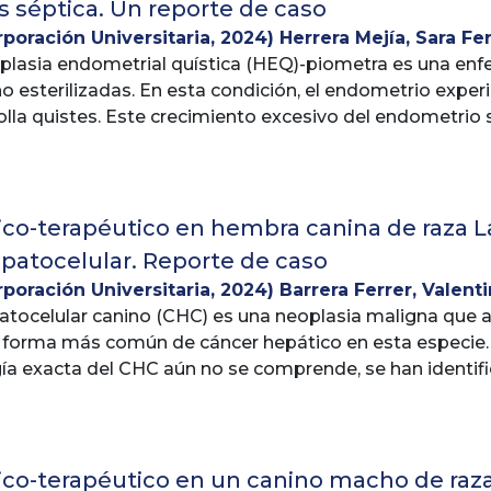
is séptica. Un reporte de caso
rporación Universitaria
,
2024
)
Herrera Mejía, Sara F
rplasia endometrial quística (HEQ)-piometra es una en
no esterilizadas. En esta condición, el endometrio expe
olla quistes. Este crecimiento excesivo del endometri
progesterona durante la fase lútea del ciclo estral. La 
puede conducir a la hiperplasia endometrial quística y, 
a acumulación de pus dentro del útero y está asociada 
ico-terapéutico en hembra canina de raza L
almente de tipo bacteriano, siendo la infección por Esch
patocelular. Reporte de caso
de comprometer seriamente el potencial reproductivo 
rporación Universitaria
,
2024
)
Barrera Ferrer, Valent
fatal, llevando a la presentación de varias complicacione
tocelular canino (CHC) es una neoplasia maligna que af
de ocurrir cuando el útero afectado se rompe o se perfo
 forma más común de cáncer hepático en esta especie.
filtren hacia la cavidad abdominal. Esto desencadena un
ía exacta del CHC aún no se comprende, se han identifi
oneo, conocida como peritonitis séptica.
o la edad avanzada, el sexo y algunas razas. Además, la 
áticas preexistentes.
éptica es una emergencia médica que puede ser potencia
os asociados con el CHC son variados e inespecíficos, lo
da y oportuna. Puede provocar shock séptico, disfunci
ico-terapéutico en un canino macho de raza 
en la salud del animal.