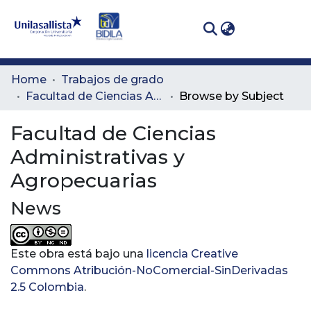
(curren
Log In
Communities
Home
Trabajos de grado
& Collections
Facultad de Ciencias Administrativas y Agropecuarias
Browse by Subject
All of DSpace
Facultad de Ciencias
Administrativas y
Agropecuarias
News
Este obra está bajo una
licencia Creative
Commons Atribución-NoComercial-SinDerivadas
2.5 Colombia
.