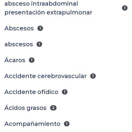
absceso intraabdominal
1
presentación extrapulmonar
Abscesos
1
abscesos
1
Ácaros
1
Accidente cerebrovascular
1
Accidente ofídico
1
Ácidos grasos
2
Acompañamiento
1