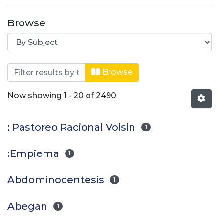
Browse
Browsing Facultad de Ciencias Admin
Browse
Now showing
1 - 20 of 2490
: Pastoreo Racional Voisin
1
:Empiema
1
Abdominocentesis
1
Abegan
1