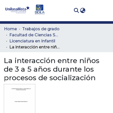
(curren
Log In
Communities
Home
Trabajos de grado
& Collections
Facultad de Ciencias Sociales y Educación
Licenciatura en Infantil
All of DSpace
La interacción entre niños de 3 a 5 años durante los procesos de socialización
Statistics
La interacción entre niños
de 3 a 5 años durante los
procesos de socialización