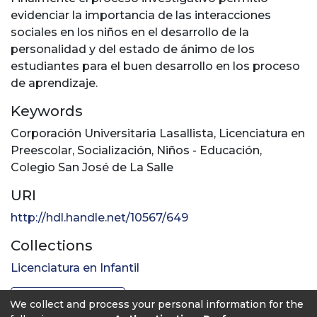
evidenciar la importancia de las interacciones
sociales en los niños en el desarrollo de la
personalidad y del estado de ánimo de los
estudiantes para el buen desarrollo en los proceso
de aprendizaje.
Keywords
Corporación Universitaria Lasallista
,
Licenciatura en
Preescolar
,
Socialización
,
Niños - Educación
,
Colegio San José de La Salle
URI
http://hdl.handle.net/10567/649
Collections
Licenciatura en Infantil
Full item page
We collect and process your personal information for the