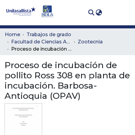
(curren
Log In
Communities
Home
Trabajos de grado
& Collections
Facultad de Ciencias Administrativas y Agropecuarias
Zootecnia
Proceso de incubación de pollito Ross 308 en planta de incubación. Barbosa-Antioquia (OPAV)
All of DSpace
Proceso de incubación de
Statistics
pollito Ross 308 en planta de
incubación. Barbosa-
Antioquia (OPAV)