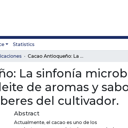
ce
Statistics
icaciones
Cacao Antioqueño: La sinfonía microbiana, Química y sensorial: Un deleite de aromas y sabores de la mano del cuidado y saberes del cultivador.
o: La sinfonía microb
eleite de aromas y sab
beres del cultivador.
Abstract
Actualmente, el cacao es uno de los