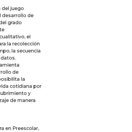
a del juego
 desarrollo de
del grado
te
alitativo, el
ara la recolección
mpo, la secuencia
 datos.
ramienta
rollo de
osibilita la
vida cotidiana por
cubrimiento y
izaje de manera
ra en Preescolar
,