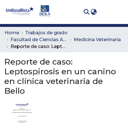
(curren
Log In
Communities
Home
Trabajos de grado
& Collections
Facultad de Ciencias Administrativas y Agropecuarias
Medicina Veterinaria
Reporte de caso: Leptospirosis en un canino en clínica veterinaria de Bello
All of DSpace
Reporte de caso:
Statistics
Leptospirosis en un canino
en clínica veterinaria de
Bello