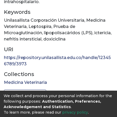
intrahospitalario.
Keywords
Unilasallista Corporación Universitaria
,
Medicina
Veterinaria
,
Leptospira
,
Prueba de
Microaglutinación
,
lipopolisacáridos (LPS)
,
ictericia
,
nefritis intersticial
,
doxiciclina
URI
https://repository.unilasallista.edu.co/handle/12345
6789/3973
Collections
Medicina Veterinaria
Full item page
We collect and process your personal information for the
following purposes:
Authentication, Preferences,
Acknowledgement and Statistics
.
To learn more, please read our
privacy policy
.