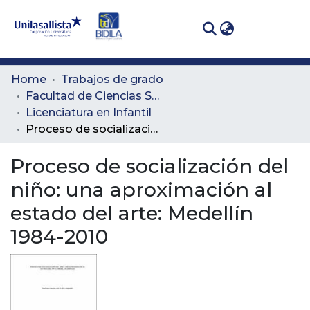
(curren
Log In
Communities
Home
Trabajos de grado
& Collections
Facultad de Ciencias Sociales y Educación
Licenciatura en Infantil
All of DSpace
Proceso de socialización del niño: una aproximación al estado del arte: Medellín 1984-2010
Statistics
Proceso de socialización del
niño: una aproximación al
estado del arte: Medellín
1984-2010