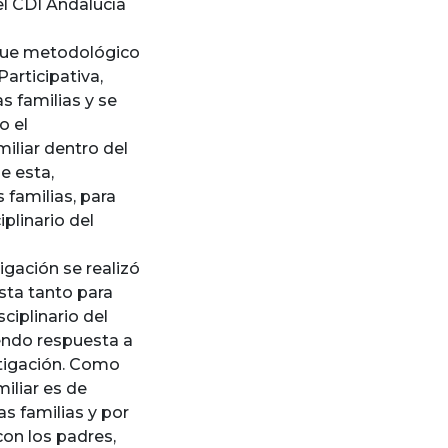
el CDI Andalucía
oque metodológico
Participativa,
s familias y se
o el
miliar dentro del
e esta,
 familias, para
iplinario del
igación se realizó
sta tanto para
ciplinario del
endo respuesta a
stigación. Como
miliar es de
s familias y por
con los padres,