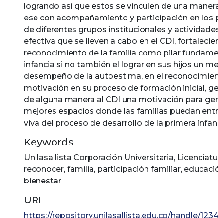
logrando así que estos se vinculen de una maner
ese con acompañamiento y participación en los 
de diferentes grupos institucionales y actividad
efectiva que se lleven a cabo en el CDI, fortalecie
reconocimiento de la familia como pilar fundamen
infancia si no también el lograr en sus hijos un me
desempeño de la autoestima, en el reconocimien
motivación en su proceso de formación inicial, 
de alguna manera al CDI una motivación para gen
mejores espacios donde las familias puedan entra
viva del proceso de desarrollo de la primera infanc
Keywords
Unilasallista Corporación Universitaria
,
Licenciatu
reconocer
,
familia
,
participación familiar
,
educació
bienestar
URI
https://repository.unilasallista.edu.co/handle/1