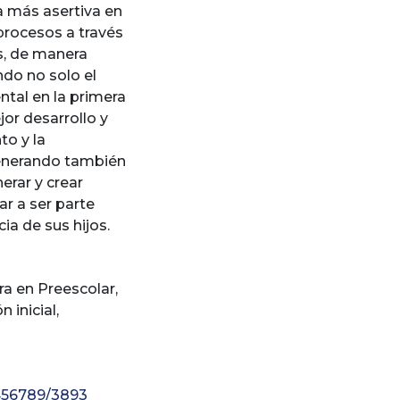
a más asertiva en
procesos a través
es, de manera
ndo no solo el
tal en la primera
jor desarrollo y
to y la
generando también
erar y crear
r a ser parte
ia de sus hijos.
ra en Preescolar
,
n inicial
,
23456789/3893