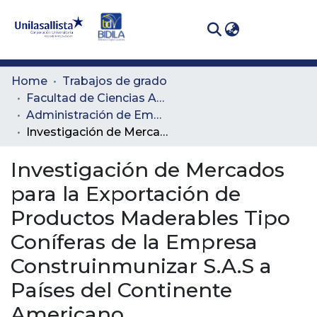
(curren
Log In
Communities
Home
Trabajos de grado
& Collections
Facultad de Ciencias Administrativas y Agropecuarias
Administración de Empresas Agropecuarias
All of DSpace
Investigación de Mercados para la Exportación de Productos Maderables Tipo Coníferas de la Empresa Construinmunizar S.A.S a Países del Continente Americano
Statistics
Investigación de Mercados
para la Exportación de
Productos Maderables Tipo
Coníferas de la Empresa
Construinmunizar S.A.S a
Países del Continente
Americano