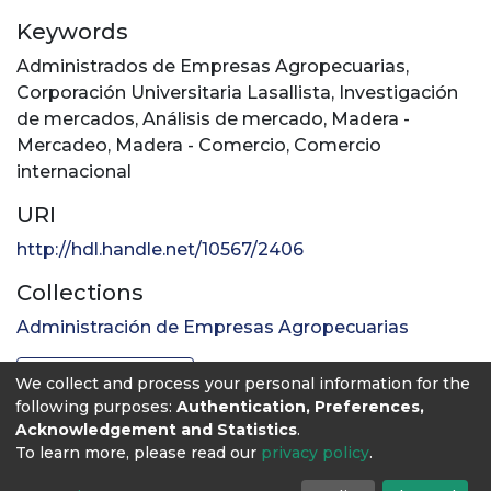
Keywords
Administrados de Empresas Agropecuarias
,
Corporación Universitaria Lasallista
,
Investigación
de mercados
,
Análisis de mercado
,
Madera -
Mercadeo
,
Madera - Comercio
,
Comercio
internacional
URI
http://hdl.handle.net/10567/2406
Collections
Administración de Empresas Agropecuarias
Full item page
We collect and process your personal information for the
following purposes:
Authentication, Preferences,
Acknowledgement and Statistics
.
To learn more, please read our
privacy policy
.