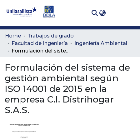
(curren
Log In
Communities
Home
Trabajos de grado
& Collections
Facultad de Ingeniería
Ingeniería Ambiental
Formulación del sistema de gestión ambiental según ISO 14001 de 2015 en la empresa C.I. Distrihogar S.A.S.
All of DSpace
Formulación del sistema de
Statistics
gestión ambiental según
ISO 14001 de 2015 en la
empresa C.I. Distrihogar
S.A.S.