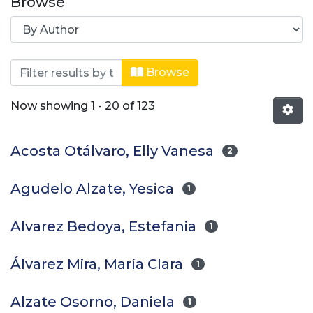
Browse
Browsing Ingeniería de Alimentos b
Browse
Now showing
1 - 20 of 123
Acosta Otálvaro, Elly Vanesa
2
Agudelo Alzate, Yesica
1
Alvarez Bedoya, Estefania
1
Álvarez Mira, María Clara
1
Alzate Osorno, Daniela
1