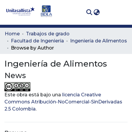
(curren
Log In
Communities
Home
Trabajos de grado
& Collections
Facultad de Ingeniería
Ingeniería de Alimentos
Browse by Author
All of DSpace
Ingeniería de Alimentos
News
Este obra está bajo una
licencia Creative
Commons Atribución-NoComercial-SinDerivadas
2.5 Colombia
.