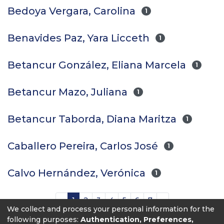
Bedoya Vergara, Carolina
1
Benavides Paz, Yara Licceth
1
Betancur González, Eliana Marcela
1
Betancur Mazo, Juliana
1
Betancur Taborda, Diana Maritza
1
Caballero Pereira, Carlos José
1
Calvo Hernández, Verónica
1
(current)
«
1
2
3
4
5
6
7
»
We collect and process your personal information for the
following purposes:
Authentication, Preferences,