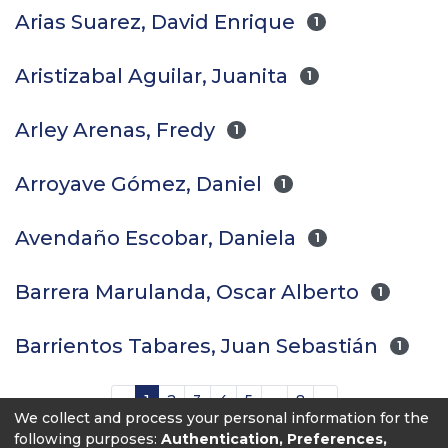
Arias Suarez, David Enrique
1
Aristizabal Aguilar, Juanita
1
Arley Arenas, Fredy
1
Arroyave Gómez, Daniel
1
Avendaño Escobar, Daniela
1
Barrera Marulanda, Oscar Alberto
1
Barrientos Tabares, Juan Sebastián
1
(current)
«
1
2
3
4
5
...
8
»
We collect and process your personal information for the
following purposes:
Authentication, Preferences,