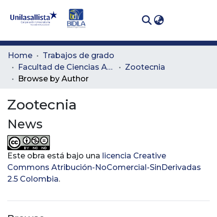
(curren
Log In
Communities
Home
Trabajos de grado
& Collections
Facultad de Ciencias Administrativas y Agropecuarias
Zootecnia
Browse by Author
All of DSpace
Zootecnia
News
Este obra está bajo una
licencia Creative
Commons Atribución-NoComercial-SinDerivadas
2.5 Colombia
.