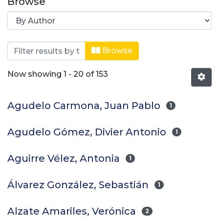
Browse
Browsing Zootecnia by Author
Browse
Now showing
1 - 20 of 153
Agudelo Carmona, Juan Pablo
1
Agudelo Gómez, Divier Antonio
1
Aguirre Vélez, Antonia
1
Álvarez González, Sebastián
1
Alzate Amariles, Verónica
2