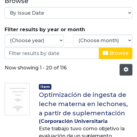
Browse
Browsing Zootecnia by Issue Date
Filter results by year or month
Browse
Now showing
1 - 20 of 116
Item
Optimización de ingesta de
leche materna en lechones,
a partir de suplementación
(
Corporación Universitaria
Lasallista
Este trabajo tuvo como objetivo la
,
2013
)
Trujillo Cadavid,
Juan David
evaluación de un suplemento
;
Saldarriaga García,