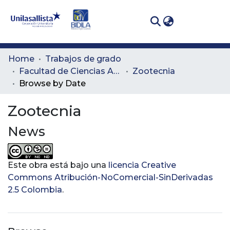
(curren
Log In
Communities
Home
Trabajos de grado
& Collections
Facultad de Ciencias Administrativas y Agropecuarias
Zootecnia
Browse by Date
All of DSpace
Zootecnia
News
Este obra está bajo una
licencia Creative
Commons Atribución-NoComercial-SinDerivadas
2.5 Colombia
.