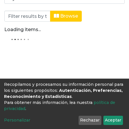
Browsing Editorial Lasallista by Aut
Browse
Loading items...
Recopilamos y procesamos su información personal para
los siguientes propósitos:
Autenticación, Preferencias,
Reconocimiento y Estadísticas
.
Para obtener más información, lea nuestra
política de
privacidad
.
Personalizar
Rechazar
Aceptar