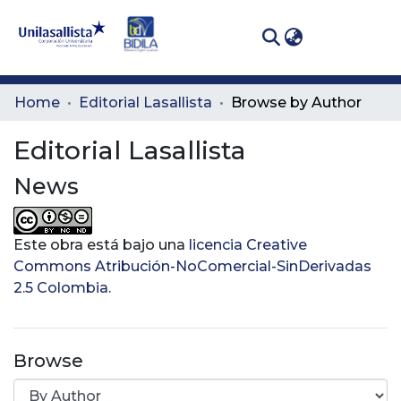
(curren
Log In
Communities
Home
Editorial Lasallista
Browse by Author
& Collections
Editorial Lasallista
All of DSpace
News
Este obra está bajo una
licencia Creative
Commons Atribución-NoComercial-SinDerivadas
2.5 Colombia
.
Browse