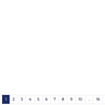
(current)
1
2
3
4
5
6
7
8
9
10
...
16