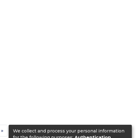
»
We collect and process your personal information
for the following purposes:
Authentication,