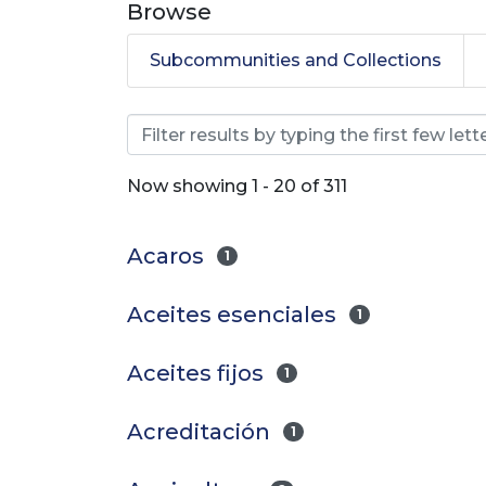
Browse
Subcommunities and Collections
Browsing Editorial Lasa
Now showing
1 - 20 of 311
Acaros
1
Aceites esenciales
1
Aceites fijos
1
Acreditación
1