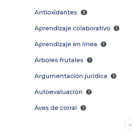
Antioxidantes
3
Aprendizaje colaborativo
1
Aprendizaje en línea
1
Árboles frutales
1
Argumentación jurídica
1
Autoevaluación
1
Aves de corral
1
«