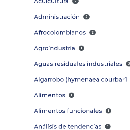
Acuicultura
2
Administración
2
Afrocolombianos
2
Agroindustria
1
Aguas residuales industriales
Algarrobo (hymenaea courbaril 
Alimentos
1
Alimentos funcionales
1
Análisis de tendencias
1