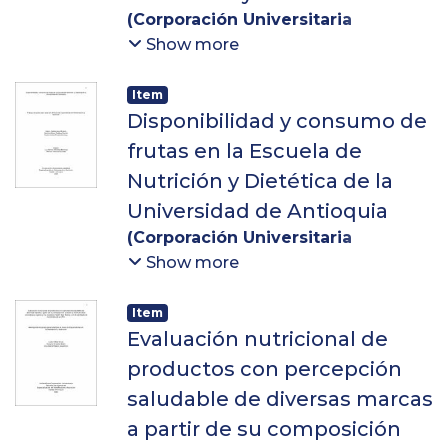
(
Corporación Universitaria
Lasallista
,
2013-04-18
)
Sánchez
Show more
Parra, Luisa Fernanda
;
Ramírez
Álvarez, Lina María
Item
Disponibilidad y consumo de
frutas en la Escuela de
Nutrición y Dietética de la
Universidad de Antioquia
(
Corporación Universitaria
Lasallista
,
2018
)
Saldarriaga
Show more
Morales, Nancy
;
Grajales Garzón,
Sandra Milena
;
Pineda Montoya,
Item
Paola Andrea
;
Arboleda Montoya,
Evaluación nutricional de
Luz Marina
productos con percepción
saludable de diversas marcas
a partir de su composición