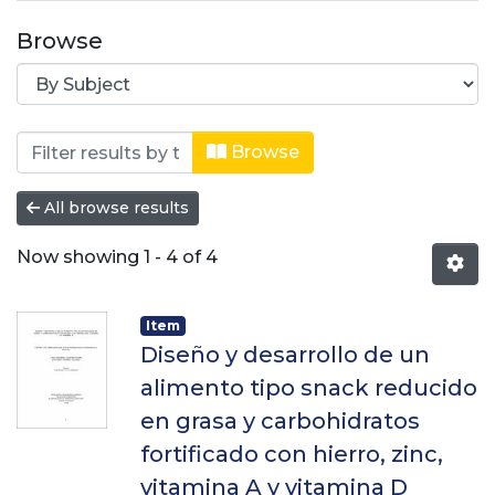
Browse
Browsing Especialización en aliment
Browse
All browse results
Now showing
1 - 4 of 4
Item
Diseño y desarrollo de un
alimento tipo snack reducido
en grasa y carbohidratos
fortificado con hierro, zinc,
vitamina A y vitamina D