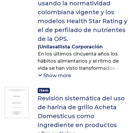
usando la normatividad
colombiana vigente y los
modelos Health Star Rating y
el de perfilado de nutrientes
de la OPS.
(
Unilasallista Corporación
Universitaria
En los últimos cincuenta años los
,
2022
)
Vélez Arias,
Luisa
hábitos alimentarios y el ritmo de
;
Grisales Cano, Susana
;
Palacio Guarnizo, Ana María
vida se han visto transformados en
detrimento de la salud, estos
Show more
cambios han sido los causantes del
aumento de los pacientes con
Item
enfermedades crónicas no
Revisión sistemática del uso
transmisibles (ECNT), pues, por
de harina de grillo Acheta
ejemplo, los índices de obesidad
Domesticus como
vienen en aumento, y si se comparan
ingrediente en productos
cifras de 40 años hacia atrás se
encuentra que la diabetes se ha