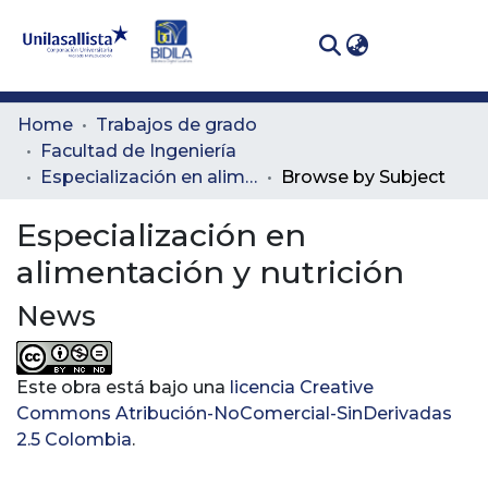
(curren
Log In
Communities
Home
Trabajos de grado
& Collections
Facultad de Ingeniería
Especialización en alimentación y nutrición
Browse by Subject
All of DSpace
Especialización en
alimentación y nutrición
News
Este obra está bajo una
licencia Creative
Commons Atribución-NoComercial-SinDerivadas
2.5 Colombia
.