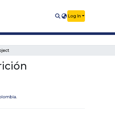
Log In
bject
rición
Colombia
.