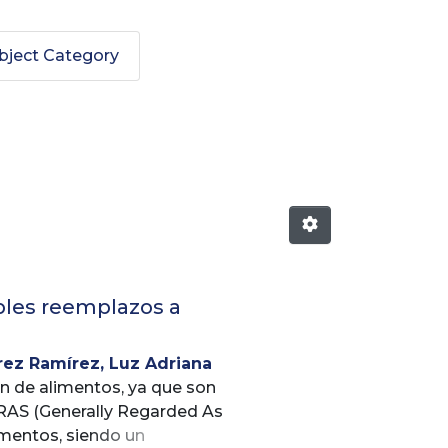
bject Category
by Subject "Alimentos"
bles reemplazos a
rez Ramírez, Luz Adriana
ón de alimentos, ya que son
GRAS (Generally Regarded As
imentos, siendo un