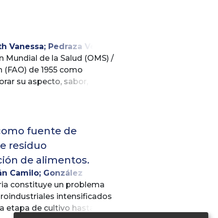
en el control de la formación
 una alimentación rica en
 98 % de está, sumado a la
objetivo determinar los
to.
ntro Materno Infantil de
xploratorio y descriptivo.
th Vanessa
;
Pedraza Vera,
n Mundial de la Salud (OMS) /
ón (FAO) de 1955 como
rar su aspecto, sabor,
 alterada durante el
entaria (Wu etal., 2021)
) como fuente de
e residuo
ción de alimentos.
án Camilo
;
González
aria constituye un problema
roindustriales intensificados
 etapa de cultivo hasta la