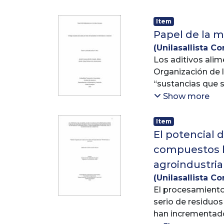
inferiores a 140°
mismo origen, ya 
de acrilamida alc
alimentos proces
Item
conservación e in
hábitos alimentar
Papel de la m
Sabanalarga. Esta
(
Unilasallista Co
Jhorlen Zulay
Los aditivos alim
;
A
Organización de l
“sustancias que 
textura o propied
Show more
También mejoran l
procesamiento, po
Item
El potencial 
compuestos bi
agroindustria
(
Unilasallista Co
Álvarez, Dubán 
El procesamiento 
serio de residuos
han incrementado 