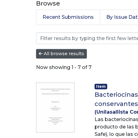
Browse
Recent Submissions
By Issue Da
Browsing Especializaci
All browse results
Now showing
1 - 7 of 7
Item
Bacteriocinas
conservantes 
(
Unilasallista Co
Las bacteriocina
producto de las 
Safe), lo que las