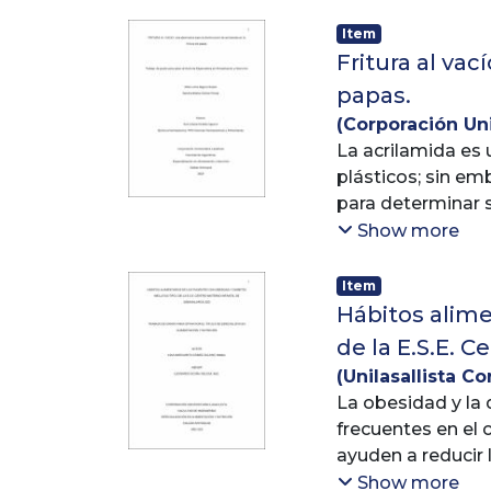
Item
Resultados: La d
Fritura al vac
antiinflamatorio
la fibromialgia.
papas.
(
Corporación Uni
Conclusión: Se de
Milena
La acrilamida es 
;
Giraldo 
plásticos; sin em
para determinar s
IARC como posible
Show more
más frecuente la 
temperaturas. En 
Item
interés por los i
Hábitos alime
acrilamida y por 
de la E.S.E. 
reducir el conten
(
Unilasallista Co
los factores más c
Leonardo Alfon
La obesidad y la
bibliográfica sob
frecuentes en el 
durante la fritur
ayuden a reducir
una comparación e
control del índic
Show more