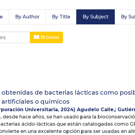
te
By Author
By Title
By Subject
By Su
ón en alimentación y nutrición 
Browse
 obtenidas de bacterias lácticas como posi
artificiales o químicos
rporación Universitaria
,
2024
)
Agudelo Calle,
;
Gutiér
s, desde hace años, se han usado para la bioconservaci
bacterias ácido-lácticas que están catalogadas como 
 convierte en una excelente opción para ser usadas en al