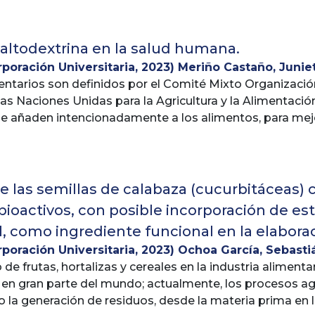
C, encontrando que esta última es una buena alternativa 
que una de las principales causas del inicio de estas es
anzando una disminución que puede ir del 58 % hasta el
ados y carbohidratos. El siguiente estudio tiene como 
cluso mejora de las propiedades sensoriales del produc
ios de los pacientes con obesidad y DM2 de la E.S.E. Ce
altodextrina en la salud humana.
 investigación se realiza bajo un enfoque cuantitativo, e
rporación Universitaria
,
2023
)
Meriño Castaño, Junie
entarios son definidos por el Comité Mixto Organizació
cuña Velosa, Leonardo Alfonso
as Naciones Unidas para la Agricultura y la Alimentaci
se añaden intencionadamente a los alimentos, para mejo
ades de conservación" (Spencer, 1974).
a calidad nutricional de los alimentos, que puede verse
r lo que son ampliamente utilizados en la industria alim
de las semillas de calabaza (cucurbitáceas
oactivos, con posible incorporación de est
l, como ingrediente funcional en la elabora
rporación Universitaria
,
2023
)
Ochoa García, Sebasti
Ovidio
de frutas, hortalizas y cereales en la industria aliment
 en gran parte del mundo; actualmente, los procesos ag
la generación de residuos, desde la materia prima en la