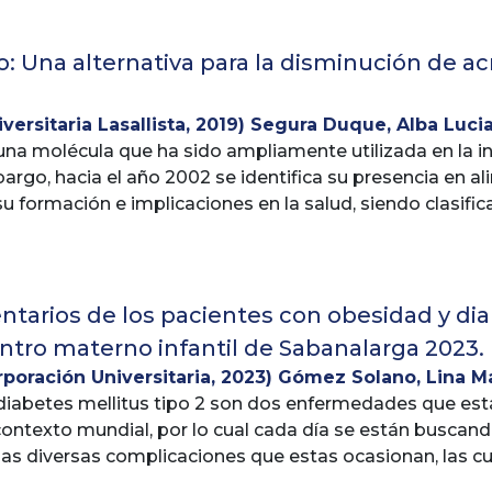
ieta basada en plantas, por su alto contenido nutricio
ío: Una alternativa para la disminución de ac
s, apunta a ser un posible protocolo coadyuvante en el
versitaria Lasallista
,
2019
)
Segura Duque, Alba Luci
ben realizar estudios con mejor calidad metodológica p
una molécula que ha sido ampliamente utilizada en la ind
Aguirre, Ana Liliana
bargo, hacia el año 2002 se identifica su presencia en al
u formación e implicaciones en la salud, siendo clasific
 cancerígeno categoría 2A. Tres (3) son las posibles ví
reacción de Maillard, involucrando azúcares reductores,
este caso, las papas fritas, han sido una de las matric
nvestigadores, por contar con todas las condiciones nec
ntarios de los pacientes con obesidad y dia
su extendido consumo, por lo cual, se han realizado di
Centro materno infantil de Sabanalarga 2023.
ido de ésta durante el proceso de fritura, identificand
rporación Universitaria
,
2023
)
Gómez Solano, Lina Ma
ríticos en la formación de acrilamida. En el presente tra
so
 diabetes mellitus tipo 2 son dos enfermedades que es
re las metodologías que se han investigado para la dis
contexto mundial, por lo cual cada día se están buscan
a, enfatizando particularmente en la fritura al vacío com
 las diversas complicaciones que estas ocasionan, las c
ntre fritura convencional a presión atmosférica y fritu
e glucémico y el peso. La obesidad y la diabetes mellitus